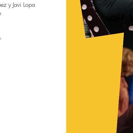
ez y Javi Lopa
XOSÉ A
o
e