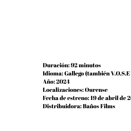
Duración: 92 minutos
Idioma: Gallego (también V.O.S.E 
Año: 2024
Localizaciones: Ourense
Fecha de estreno: 19 de abril de 
Distribuidora: Baños Films