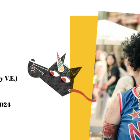
y V.E.)
2024